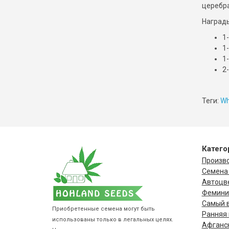
церебра
Награды
1
1
1
2
Теги:
Wh
Катего
Произв
Семена
Автоцв
Фемини
Самый 
Приобретенные семена могут быть
Ранняя 
использованы только в легальных целях.
Афганс