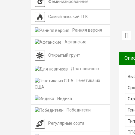
Феминизированные
Самый высокий ТГК
Ранняя версия
Афганские
Открытый грунт
Опи
Для новичков
Выс
Генетика из
США
Сро
Индика
Стр
Ген
Победители
Тип
Регулярные сорта
ТГК