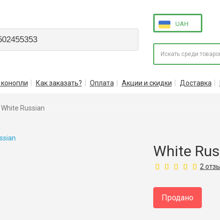
UAH
502455353
 конопли
Как заказать?
Оплата
Акции и скидки
Доставка
White Russian
White Rus
2
отз
Продано