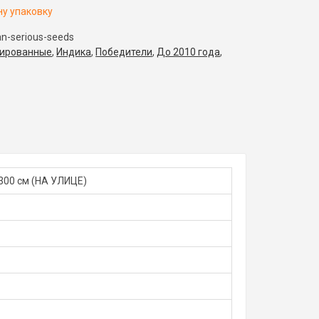
ну упаковку
an-serious-seeds
ированные
,
Индика
,
Победители
,
До 2010 года
,
300 см (НА УЛИЦЕ)