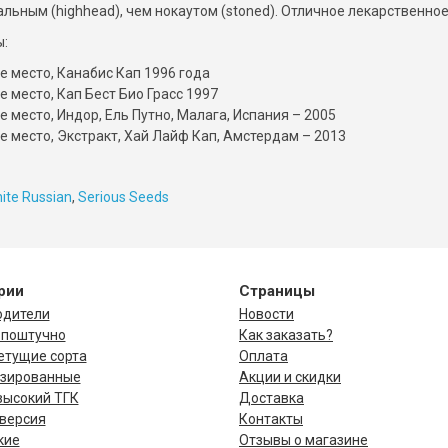
льным (highhead), чем нокаутом (stoned). Отличное лекарственное
:
-е место, Канабис Кап 1996 года
-е место, Кап Бест Био Грасс 1997
-е место, Индор, Ель Путно, Малага, Испания – 2005
-е место, Экстракт, Хай Лайф Кап, Амстердам – 2013
ite Russian
,
Serious Seeds
рии
Страницы
одители
Новости
 поштучно
Как заказать?
етущие сорта
Оплата
зированные
Акции и скидки
высокий ТГК
Доставка
версия
Контакты
кие
Отзывы о магазине