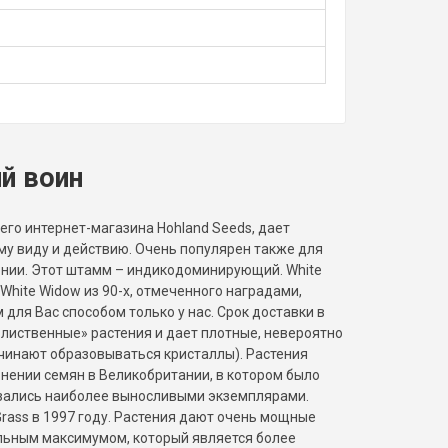
й воин
его интернет-магазина Hohland Seeds, дает
у виду и действию. Очень популярен также для
рнии. Этот штамм – индикодоминирующий. White
White Widow из 90-х, отмеченного наградами,
ля Вас способом только у нас. Срок доставки в
 лиственные» растения и дает плотные, невероятно
чинают образовываться кристаллы). Растения
внении семян в Великобритании, в котором было
азались наиболее выносливыми экземплярами.
Grass в 1997 году. Растения дают очень мощные
ельным максимумом, который является более