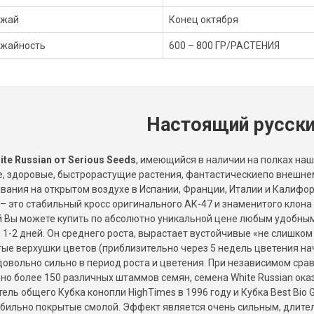
ожай
Конец октября
жайность
600 – 800 ГР/РАСТЕНИЯ
Настоящий русски
ite Russian от Serious Seeds
, имеющийся в наличии на полках наш
, здоровые, быстрорастущие растения, фантастическиепо внешнем
ания на открытом воздухе в Испании, Франции, Италии и Калифо
 – это стабильный кросс оригинального АК-47 и знаменитого клона 
 Вы можете купить по абсолютно уникальной цене любым удобным д
 1-2 дней. Он среднего роста, вырастает вустойчивые «не слишком
ые верхушки цветов (приблизительно через 5 недель цветения на
довольно сильно в период роста и цветения. При независимом сра
о более 150 различных штаммов семян, семена White Russian ок
ель общего Кубка конопли HighTimes в 1996 году и Кубка Best Bio 
обильно покрытые смолой. Эффект является очень сильным, длит