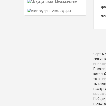
Медицинские
Ур
Аксессуары
Уро
Сорт
Wh
сильные
выращив
Russian
который
течении
смолист
пахнут 
выращен
Победит
почки, 