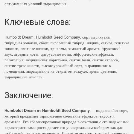
оптимальных условий выращивания.
Ключевые слова:
Humboldt Dream, Humboldt Seed Company, сорт марихуаны,
гибридная конопля, сбалансированный гибрид, индика, сатива, генетика
конопли, плотные шишки, трихомы, землистый аромат, фруктовый
вкус, ягодные ноты, цитрусовые ноты, эйфорические эффекты,
релаксация, медицинская марихуана, снятие боли, снятие стресса,
снятие тревожности, высокоурожайный сорт, выращивание в
помещении, выращивание на открытом воздухе, время цветения,
выращивание конопли.
Заключение:
Humboldt Dream от Humboldt Seed Company
— выдающийся сорт,
который предлагает гармоничное сочетание эффектов, вкусов и
ароматов. Его сбалансированная природа в сочетании с его надежными
характеристиками роста делает его универсальным выбором как для
любителей, так и для пациентов. Ищете ли вы сорт, который поднимет