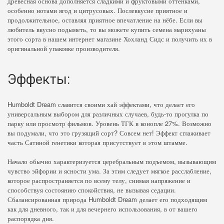
древесная основа дополняется сладкими и фруктовыми оттенками,
особенно нотами ягод и цитрусовых. Послевкусие приятное и
продолжительное, оставляя приятное впечатление на нёбе. Если вы
любитель вкусно подыметь, то вы можете купить семена марихуаны
этого сорта в нашем интернет магазине Хохланд Сидс и получить их в
оригинальной упаковке производителя.
Эффекты:
Humboldt Dream славится своими хай эффектами, что делает его
универсальным выбором для различных случаев, будь-то прогулка по
парку или просмотр фильмов. Уровень ТГК в конопле 27%. Возможно
вы подумали, что это грузящий сорт? Совсем нет! Эффект сглаживает
часть Сатиной генетики которая присутствует в этом штамме.
Начало обычно характеризуется церебральным подъемом, вызывающим
чувство эйфории и ясности ума. За этим следует мягкое расслабление,
которое распространяется по всему телу, снимая напряжение и
способствуя состоянию спокойствия, не вызывая седации.
Сбалансированная природа Humboldt Dream делает его подходящим
как для дневного, так и для вечернего использования, в от вашего
распорядка дня.