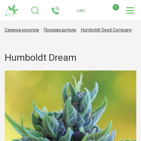
0
UAH
Семена конопли
Производители
Humboldt Seed Company
H
Humboldt Dream